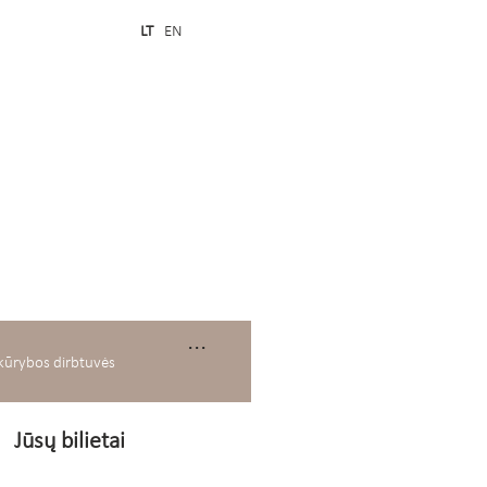
LT
EN
...
kūrybos dirbtuvės
Jūsų bilietai