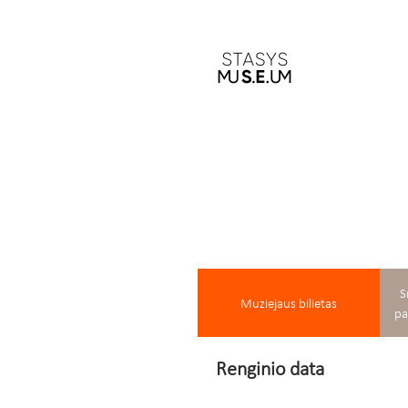
S
Muziejaus bilietas
pa
Renginio data