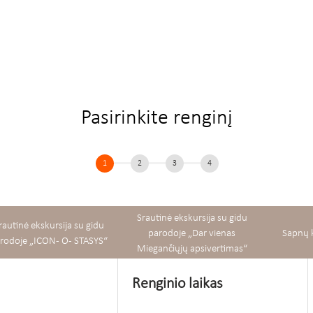
Pasirinkite renginį
1
2
3
4
Srautinė ekskursija su gidu
rautinė ekskursija su gidu
parodoje „Dar vienas
Sapnų 
rodoje „ICON - O - STASYS“
Miegančiųjų apsivertimas“
Renginio laikas