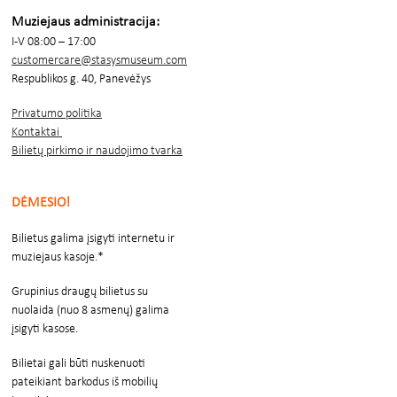
Muziejaus administracija:
I-V 08:00 – 17:00
customercare@stasysmuseum.com
Respublikos g. 40, Panevėžys
Privatumo politika
Kontaktai
Bilietų pirkimo ir naudojimo tvarka
DĖMESIO!
Bilietus galima įsigyti internetu ir
muziejaus kasoje.*
Grupinius draugų bilietus su
nuolaida (nuo 8 asmenų) galima
įsigyti kasose.
Bilietai gali būti nuskenuoti
pateikiant barkodus iš mobilių