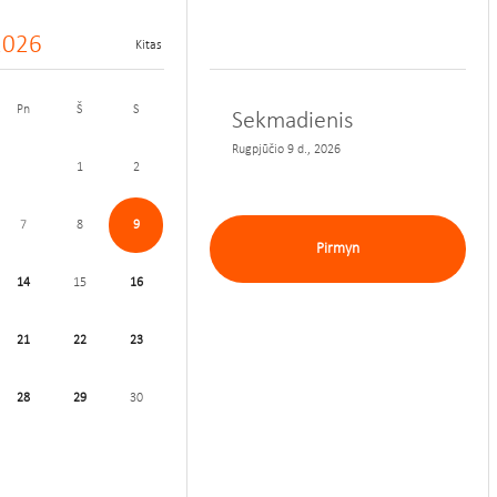
2026
Kitas
Pn
Š
S
Sekmadienis
Rugpjūčio 9 d., 2026
1
2
7
8
9
Pirmyn
14
15
16
21
22
23
28
29
30