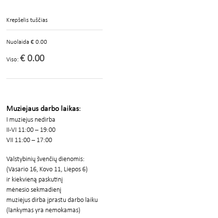
Krepšelis tuščias
Nuolaida € 0.00
€ 0.00
Viso:
Muziejaus darbo laikas
:
I muziejus nedirba
II-VI 11:00 – 19:00
VII 11:00 – 17:00
Valstybinių švenčių dienomis:
(Vasario 16, Kovo 11, Liepos 6)
ir
kiekvieną paskutinį
mėnesio sekmadienį
muziejus dirba įprastu darbo laiku
(lankymas yra nemokamas)