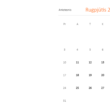
Rugpjūtis
Ankstesnis
Pr
A
T
K
3
4
5
6
10
11
12
13
17
18
19
20
24
25
26
27
31